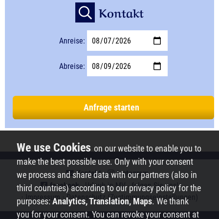
Kontakt
Anreise:
Abreise:
Anfrage starten
on our website to enable you to
make the best possible use. Only with your consent
Kontakt
⋅
instagram
⋅
we process and share data with our partners (also in
facebook
- Urlaub in MV - folgen Sie uns!
third countries) according to our privacy policy for the
⋅
Impressum
⋅
Datenschutz
(Zustimmungseinstellungen)
purposes:
Analytics, Translation, Maps
. We thank
you for your consent. You can revoke your consent at