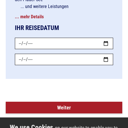
... und weitere Leistungen
mehr Details
IHR REISEDATUM
Abreise
Anreise
Weiter
on our website to enable you to